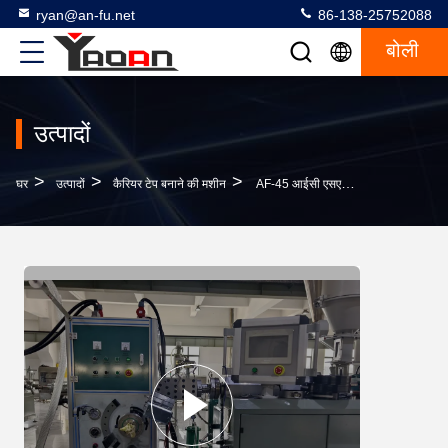
ryan@an-fu.net
86-138-25752088
बोली
उत्पादों
>
>
>
घर
उत्पादों
कैरियर टेप बनाने की मशीन
AF-45 आईसी एसएमटी अर्धचालकों और क्रिस्टल पैकेजिंग के लिए एसएमडी एम्बोस्ड कैरियर टेप बनाने की मशीन