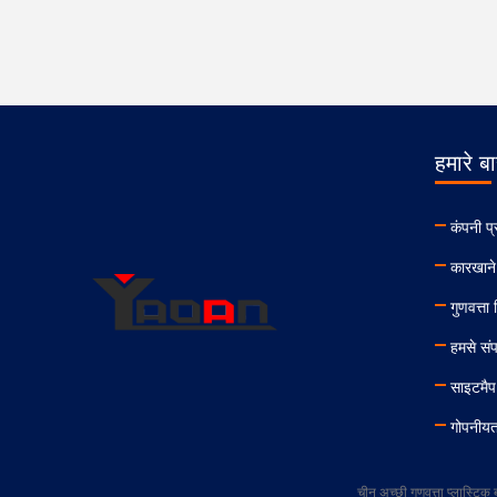
हमारे बार
कंपनी प्
कारखाने
गुणवत्ता
हमसे संपर
साइटमैप
गोपनीयत
चीन अच्छी गुणवत्ता प्लास