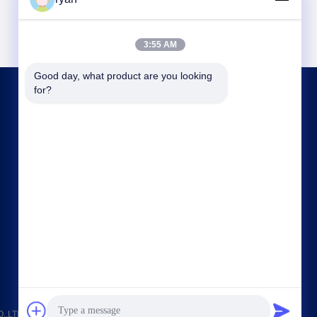
3:55 AM
Good day, what product are you looking 
for?
हमसे संपर्क करें
ryan@an-fu.net
86-138-25752088
10 #, जोन 1, फ़ुमीन औद्योगिक पार्क, दलांग शहर, डोंगगुआन
शहर, गुआंग्डोंग प्रांत, चीन
TD . सर्वाधिकार सुरक्षित।