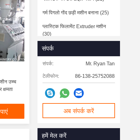
गर्म पिगलो गोंद छड़ी मशीन बनाना
(25)
प्लास्टिक फिलामेंट Extruder मशीन
(30)
संपर्क
प्लास्टिक पट्टा बनाने की मशीन
(12)
प्लास्टिक रीसाइक्लिंग गोली मशीन
(26)
संपर्क:
Mr. Ryan Tan
फोम शीट मशीन बनाना
(15)
टेलीफोन:
86-138-25752088
मशीन उच्च
प्लास्टिक नेट मशीन बनाना
(10)
 क्षमता
कैरियर टेप बनाने की मशीन
(14)
अब संपर्क करें
पाएं
प्लास्टिक रतन पीने भूसे बनाने की मशीन
(30)
हमें मेल करें