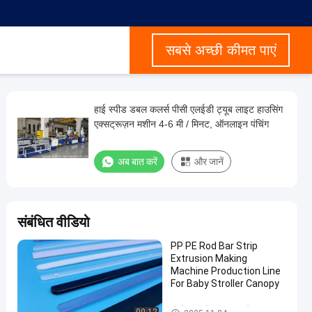
सबसे अच्छी कीमत पाएं
हाई स्पीड डबल कलर्स पीसी एलईडी ट्यूब लाइट हाउसिंग
एक्सट्रूज़न मशीन 4-6 मी / मिनट, ऑनलाइन पंचिंग
अब बात करें
और जानें
संबंधित वीडियो
PP PE Rod Bar Strip
Extrusion Making
Machine Production Line
For Baby Stroller Canopy
प्लास्टिक प्रोफ़ाइल बाहर निकालना म