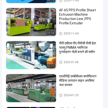
00:12
2025-11-04
शीन
AF-65 PPS Profile Sheet
Extrusion Machine
Production Line ,PPS
Profile Extruder
प्लास्टिक प्रोफ़ाइल बाहर निकालना म
00:58
2025-11-04
शीन
पीपी एबीएस पीए पीवीसी पीसी ईवा
पालतू PMMA प्लास्टिक
पुनर्चक्रण गोली बनाने की मशीन
प्लास्टिक रीसाइक्लिंग गोली मशीन
2025-01-08
03:11
एचडीपीई एमबीबीआर बायोफिल्टर
मीडिया उत्पादन लाइन अपशिष्ट
जल उपचार
प्लास्टिक प्रोफ़ाइल बाहर निकालना म
2024-01-29
शीन
01:20