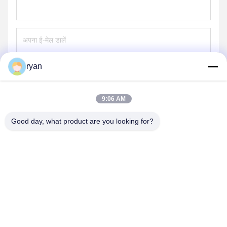
ryan
भेजना
9:06 AM
Good day, what product are you looking for?
YAOAN PLASTIC MACHINERY CO.,LTD
ryan@an-fu.net
86-138-25752088