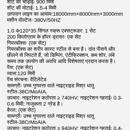
शीट की चौड़ाईः 900 मिमी
शीट की मोटाईः 1.5-4 मिमी
उत्पादन लाइन का आयाम:18000mm×8000mm×3000mm
मशीन वोल्टेजः 380V/50HZ
1.0 Φ120*35 सिंगल स्क्रू एक्सट्रूडर: 1 सेट
200 किलोग्राम के हॉपर ड्रायरः एक सेट
गियरबॉक्सः (एक सेट)
गियरबॉक्स का शरीर कास्ट स्टील से बना है। दांत पीसने और
छीलने से निपटते हैं, जो डिम्पिंग, एंटीफ्रिक्शन, कम शोर, लंबे
समय तक उपयोग की अवधि आदि विशेषताएं प्रदान करता है।
पेंच: (एक सेट)
व्यास:120 मिमी
पेंच संरचनाः वेंटिलेटेड
सामग्रीः उच्च गुणवत्ता वाले नाइट्राइड मिश्र धातु
स्टील-38CrMoAIA,
उपचारः नाइट्रेशन कठोरता ≥ 740HV; नाइट्रेशन गहराईः 0.3-
0.6 मिमी; नाजुकता 2 ग्रेड है।
बैरल: (एक सेट)
सामग्रीः उच्च गुणवत्ता वाले नाइट्राइड मिश्र धातु
स्टील-38CrMoAIA
उपचारः नाइट्रेशन कठोरता ≥ 940HV; नाइट्रेशन गहराईः 0.4-