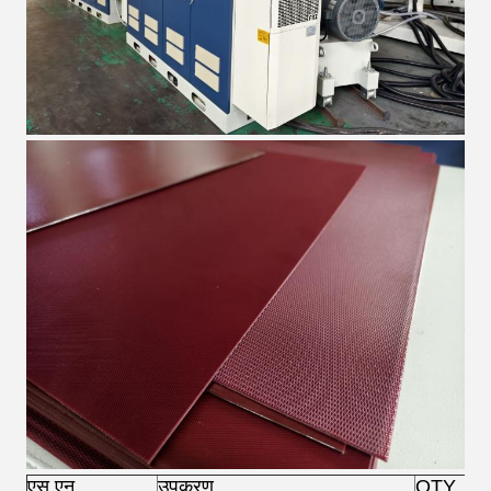
एस.एन.
उपकरण
QTY