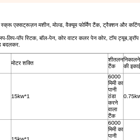
 स्क्रू एक्सट्रूज़न मशीन, मोल्ड, वैक्यूम फोर्मिंग टैंक, ट्रैक्शन और कटि
िप-लिप-पॉप स्टिक, बॉल-पेन, कोर वाटर कलर पेन कोर, टॉय ट्यूब,ड्रॉप
्ड बदलकर.
शीतलन
निकालने
मोटर शक्ति
टैंक
की इका
6000
मिमी का
पानी
15kw*1
ठंडा
0.75k
करने
वाला
टैंक
6000
मिमी का
पानी
15kw*1