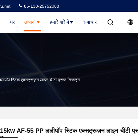
u.net
86-138-25752088
घर
उत्पादों
हमारे बारे में
समाचार
ॉप स्टिक एक्सट्रूज़न लाइन चींटी प्रूफ डिजाइन
15kw AF-55 PP ललीपॉप स्टिक एक्सट्रूज़न लाइन चींटी प्