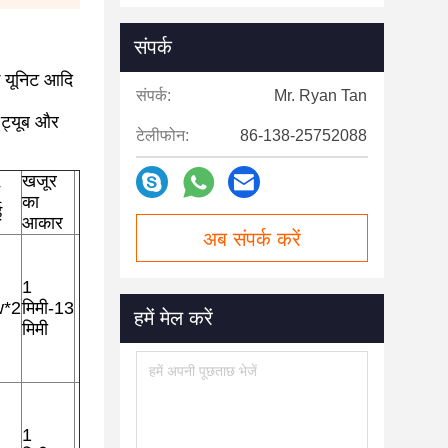
संपर्क
ंग यूनिट आदि
संपर्क:
Mr. Ryan Tan
 ट्यूब और
टेलीफोन:
86-138-25752088
खजूर
का
ई
आकार
अब संपर्क करें
1
w*2
मिमी-13
हमें मेल करें
मिमी
1