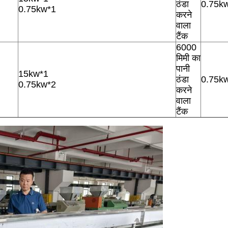
ठंडा
0.75k
0.75kw*1
करने
वाला
टैंक
6000
मिमी का
पानी
15kw*1
ठंडा
0.75k
0.75kw*2
करने
वाला
टैंक