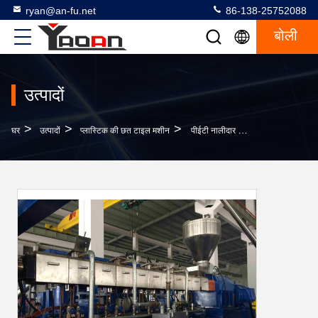
ryan@an-fu.net
86-138-25752088
बोली
उत्पादों
>
>
>
घर
उत्पादों
प्लास्टिक की छत टाइल मशीन
पीईटी नालीदार लहर छत टाइल शीट बाहर निकालना मशीन चौड़ाई 850-1050 मिमी