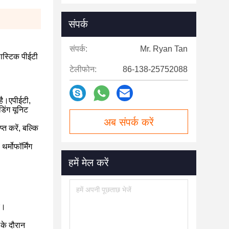
संपर्क
संपर्क:
Mr. Ryan Tan
लास्टिक पीईटी
टेलीफोन:
86-138-25752088
 है।एपीईटी,
डिंग यूनिट
अब संपर्क करें
त करें, बल्कि
र्मोफॉर्मिंग
हमें मेल करें
ए।
के दौरान