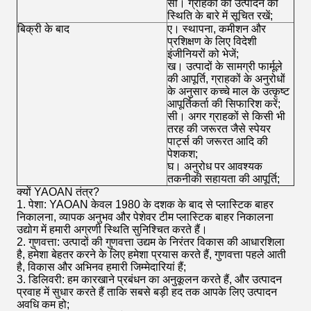
सी।
ग्राहकों को उत्पादन की
स्थिति के बारे में सूचित रखें;
बिक्री के बाद
ए।
स्थापना, कमीशन और
प्रशिक्षण के लिए विदेशी
इंजीनियरों को भेजें;
ख।
उत्पादों के सामग्री फार्मूले
की आपूर्ति, ग्राहकों के अनुरोधों
के अनुसार कच्चे माल के उत्कृष्ट
आपूर्तिकर्ता की सिफारिश करें;
सी।
अगर ग्राहकों से किसी भी
तरह की जरूरत जैसे स्पेयर
पार्ट्स की जरूरत आदि की
पेशकश;
घ।
अनुरोध पर आवश्यक
तकनीकी सहायता की आपूर्ति;
क्यों YAOAN तंत्र?
1. पेशा: YAOAN केवल 1980 के दशक के बाद से प्लास्टिक बाहर
निकालना, व्यापक अनुभव और पेशेवर टीम प्लास्टिक बाहर निकालना
उद्योग में हमारी अग्रणी स्थिति सुनिश्चित करते हैं।
2. गुणवत्ता: उत्पादों की गुणवत्ता उद्यम के निरंतर विकास की आधारशिला
है, हमेशा बेहतर करने के लिए हमेशा प्रयास करते हैं, गुणवत्ता पहले आती
है, विकास और अभिनव हमारी जिम्मेदारियां हैं;
3. डिलिवरी: हम कारखाने प्रबंधन का अनुकूलन करते हैं, और उत्पादन
प्रवाह में सुधार करते हैं ताकि सबसे बड़ी हद तक आपके लिए उत्पादन
अवधि कम हो;