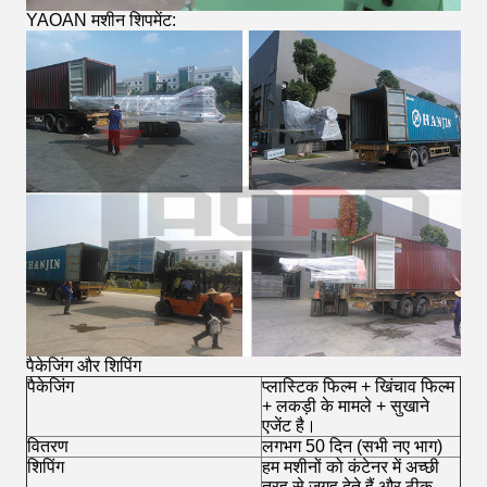
YAOAN मशीन शिपमेंट:
पैकेजिंग और शिपिंग
पैकेजिंग
प्लास्टिक फिल्म + खिंचाव फिल्म
+ लकड़ी के मामले + सुखाने
एजेंट है।
वितरण
लगभग 50 दिन (सभी नए भाग)
शिपिंग
हम मशीनों को कंटेनर में अच्छी
तरह से जगह देते हैं और ठीक