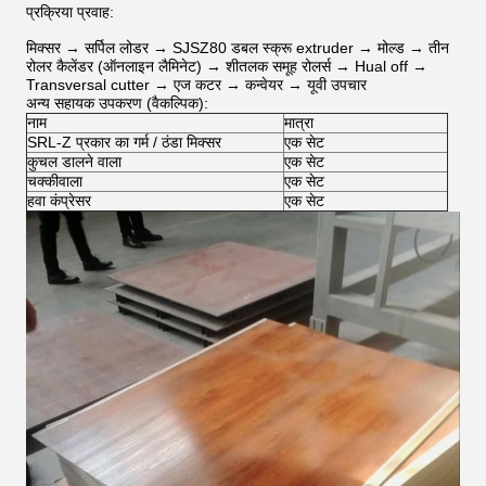
प्रक्रिया प्रवाह:
मिक्सर → सर्पिल लोडर → SJSZ80 डबल स्क्रू extruder → मोल्ड → तीन
रोलर कैलेंडर (ऑनलाइन लैमिनेट) → शीतलक समूह रोलर्स → Hual off →
Transversal cutter → एज कटर → कन्वेयर → यूवी उपचार
अन्य सहायक उपकरण (वैकल्पिक):
नाम
मात्रा
SRL-Z प्रकार का गर्म / ठंडा मिक्सर
एक सेट
कुचल डालने वाला
एक सेट
चक्कीवाला
एक सेट
हवा कंप्रेसर
एक सेट