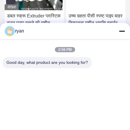
वीडियो
डबल स्क्रू Extruder प्लास्टिक
उच्च दक्षता पीसी स्पष्ट पाइप बाहर
वाटर पाइप बनाने की मशीन,
निकालना मशीन आवृत्ति इन्वर्टर
पीवीसी पाइप बाहर निकालना
नियंत्रण
ryan
लाइन
सबसे अच्छी कीमत पाएं
सबसे अच्छी कीमत पाएं
2:56 PM
Good day, what product are you looking for?
YAOAN PLASTIC MACHINERY CO.,LTD
ryan@an-fu.net
86-138-25752088
10 #, जोन 1, फ़ुमीन औद्योगिक पार्क, दलांग शहर, डोंगगुआन शहर, गुआंग्डोंग