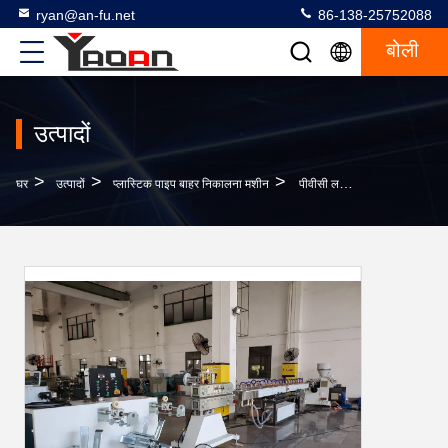
ryan@an-fu.net
86-138-25752088
बोली
उत्पादों
>
>
>
घर
उत्पादों
प्लास्टिक पाइप बाहर निकालना मशीन
पीवीसी लचीले सिंचाई पानी के पाइप बाहर निकालना मशीन, कृषि सिंचाई, CE प्रमाण पत्र