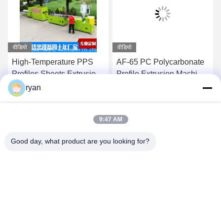
वीडियो
वीडियो
High-Temperature PPS
AF-65 PC Polycarbonate
Profiles Sheets Extrusion
Profile Extrusion Machine
Machine Production Line
Production Line ,PC
ryan
,Polyphenylene Sulfide
profile extruder with
सबसे अच्छी कीमत पाएं
सबसे अच्छी कीमत पाएं
Extrusion Machine
meltpump
9:47 AM
Good day, what product are you looking for?
YAOAN PLASTIC MACHINERY CO.,LTD
ryan@an-fu.net