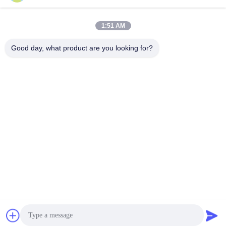
सबसे अच्छी कीमत पाएं
सबसे अच्छी कीमत पाएं
1:51 AM
Good day, what product are you looking for?
YAOAN PLASTIC MACHINERY CO.,LTD
ryan@an-fu.net
86-138-25752088
10 #, जोन 1, फ़ुमीन औद्योगिक पार्क, दलांग शहर, डोंगगुआन शहर, गुआंग्डोंग
प्रांत, चीन
चीन अच्छी गुणवत्ता प्लास्टिक बाहर निकालना मशीन आपूर्तिकर्ता. कॉपीराइट © 2018-2026
YAOAN PLASTIC MACHINERY CO.,LTD . सर्वाधिकार सुरक्षित।