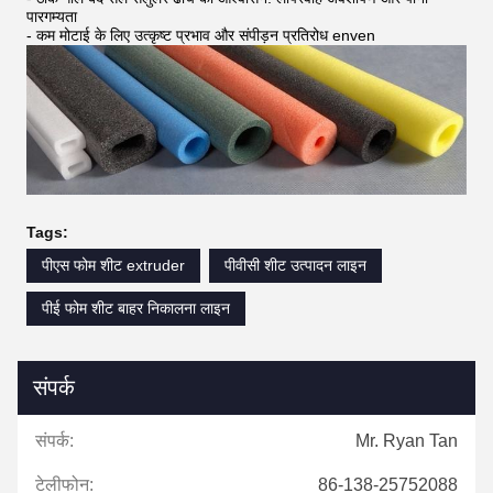
पारगम्यता
- कम मोटाई के लिए उत्कृष्ट प्रभाव और संपीड़न प्रतिरोध enven
Tags:
पीएस फोम शीट extruder
पीवीसी शीट उत्पादन लाइन
पीई फोम शीट बाहर निकालना लाइन
संपर्क
संपर्क:
Mr. Ryan Tan
टेलीफोन:
86-138-25752088