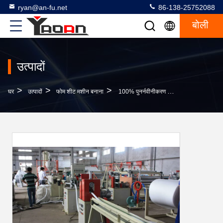
ryan@an-fu.net
86-138-25752088
बोली
उत्पादों
>
>
>
घर
उत्पादों
फोम शीट मशीन बनाना
100% पुनर्नवीनीकरण फोम शीट बनाने की मशीन पीई फोम शीट बाहर निकालना आसान स्थापित करें