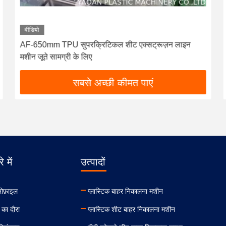
वीडियो
AF-650mm TPU सुपरक्रिटिकल शीट एक्सट्रूज़न लाइन
मशीन जूते सामग्री के लिए
सबसे अच्छी कीमत पाएं
े में
उत्पादों
रोफ़ाइल
प्लास्टिक बाहर निकालना मशीन
 का दौरा
प्लास्टिक शीट बाहर निकालना मशीन