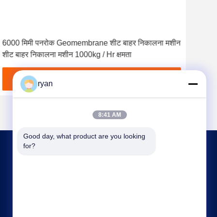
वीडि
6000 मिमी पनरोक Geomembrane शीट बाहर निकालना मशीन
तीन 
शीट बाहर निकालना मशीन 1000kg / Hr क्षमता
सामा
सबसे अच्छी कीमत पाएं
ryan
8:41 AM
Good day, what product are you looking 
for?
हमसे संपर्क करें
ryan@an-fu.net
86-138-25752088