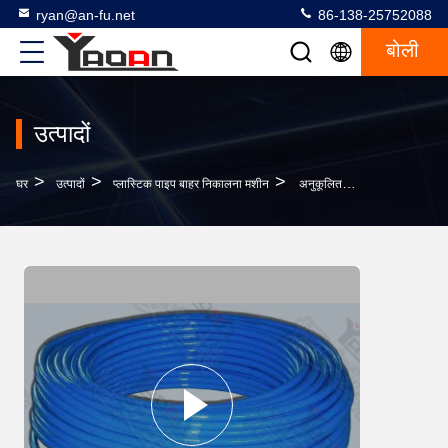
ryan@an-fu.net
86-138-25752088
बोली
उत्पादों
>
>
>
घर
उत्पादों
प्लास्टिक पाइप बाहर निकालना मशीन
अनुकूलित प्लास्टिक पाइप एक्सट्रूज़न मशीन, टीपीयू / पीयू नली उत्पादन लाइन