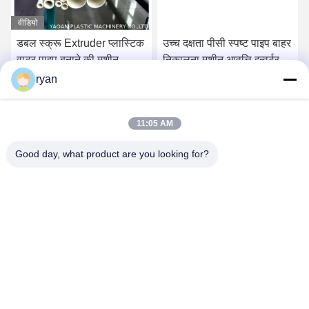
वीडियो
डबल स्क्रू Extruder प्लास्टिक
उच्च दक्षता पीसी स्पष्ट पाइप बाहर
वाटर पाइप बनाने की मशीन,
निकालना मशीन आवृत्ति इन्वर्टर
पीवीसी पाइप बाहर निकालना
नियंत्रण
ryan
लाइन
सबसे अच्छी कीमत पाएं
सबसे अच्छी कीमत पाएं
11:05 AM
Good day, what product are you looking for?
YAOAN PLASTIC MACHINERY CO.,LTD
ryan@an-fu.net
86-138-25752088
10 #, जोन 1, फ़ुमीन औद्योगिक पार्क, दलांग शहर, डोंगगुआन शहर, गुआंग्डोंग