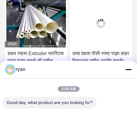
वीडियो
डबल स्क्रू Extruder प्लास्टिक
उच्च दक्षता पीसी स्पष्ट पाइप बाहर
वाटर पाइप बनाने की मशीन,
निकालना मशीन आवृत्ति इन्वर्टर
पीवीसी पाइप बाहर निकालना
नियंत्रण
ryan
लाइन
सबसे अच्छी कीमत पाएं
सबसे अच्छी कीमत पाएं
2:08 AM
Good day, what product are you looking for?
YAOAN PLASTIC MACHINERY CO.,LTD