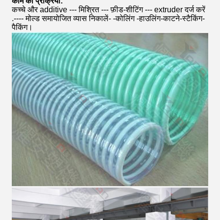
काम की प्रक्रिया:
कच्चे और additive --- मिश्रित --- फ़ीड-शीटिंग --- extruder दर्ज करें
.---- मोल्ड समायोजित व्यास निकालें- -कोलिंग -हाउलिंग-काटने-स्टैकिंग-
पैकिंग।