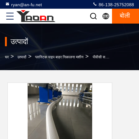
ryan@an-fu.net
86-138-25752088
बोली
उत्पादों
>
>
>
घर
उत्पादों
प्लास्टिक पाइप बाहर निकालना मशीन
पीवीसी सर्पिल नली एक्सट्रूज़न मशीन, सीई प्रमाणित (व्यास 25-200 मिमी)