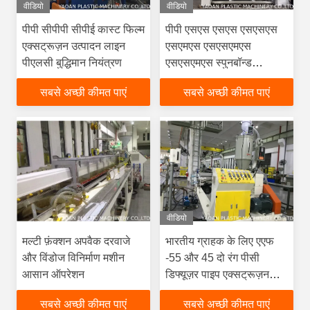
वीडियो
वीडियो
पीपी सीपीपी सीपीई कास्ट फिल्म
पीपी एसएस एसएस एसएसएस
एक्सट्रूज़न उत्पादन लाइन
एसएमएस एसएसएमएस
पीएलसी बुद्धिमान नियंत्रण
एसएसएमएस स्पुनबॉन्ड
नॉनवॉवन फैब्रिक मशीन 1600
सबसे अच्छी कीमत पाएं
सबसे अच्छी कीमत पाएं
मिमी 2400 मिमी 3200 मिमी
वीडियो
मल्टी फ़ंक्शन अपवैक दरवाजे
भारतीय ग्राहक के लिए एएफ
और विंडोज विनिर्माण मशीन
-55 और 45 दो रंग पीसी
आसान ऑपरेशन
डिफ्यूज़र पाइप एक्सट्रूज़न
मशीन
सबसे अच्छी कीमत पाएं
सबसे अच्छी कीमत पाएं