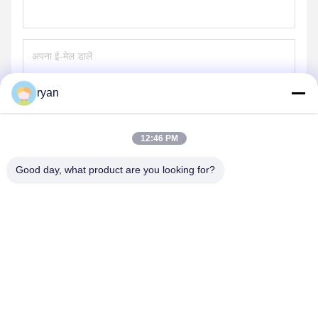
ryan
भेजना
12:46 PM
Good day, what product are you looking for?
YAOAN PLASTIC MACHINERY CO.,LTD
ryan@an-fu.net
86-138-25752088