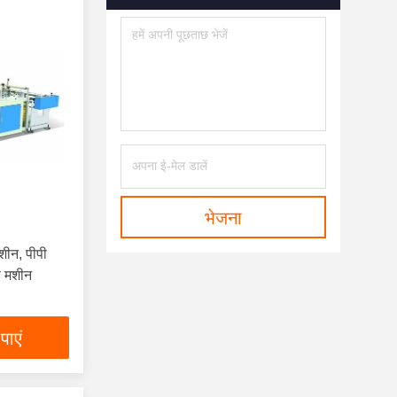
भेजना
मशीन, पीपी
 मशीन
पाएं