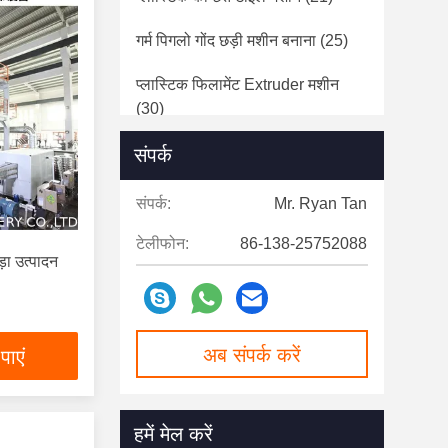
गर्म पिगलो गोंद छड़ी मशीन बनाना
(25)
प्लास्टिक फिलामेंट Extruder मशीन
(30)
संपर्क
प्लास्टिक पट्टा बनाने की मशीन
(12)
प्लास्टिक रीसाइक्लिंग गोली मशीन
(26)
संपर्क:
Mr. Ryan Tan
फोम शीट मशीन बनाना
(15)
टेलीफोन:
86-138-25752088
ा उत्पादन
प्लास्टिक नेट मशीन बनाना
(10)
कैरियर टेप बनाने की मशीन
(14)
अब संपर्क करें
पाएं
प्लास्टिक रतन पीने भूसे बनाने की मशीन
(30)
हमें मेल करें