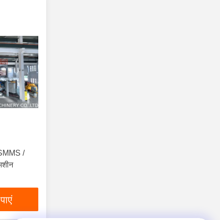
ीन SMMS /
मशीन
पाएं