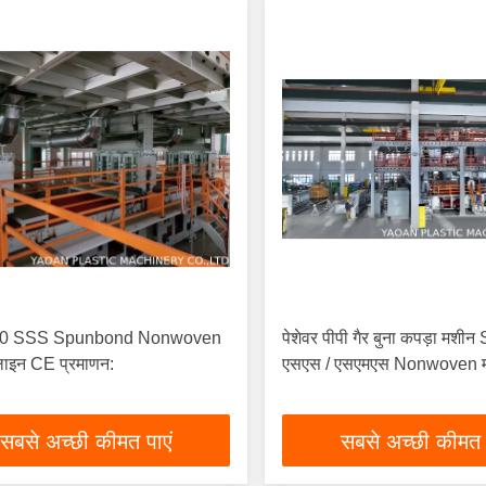
0 SSS Spunbond Nonwoven
पेशेवर पीपी गैर बुना कपड़ा मश
लाइन CE प्रमाणन:
एसएस / एसएमएस Nonwoven 
सबसे अच्छी कीमत पाएं
सबसे अच्छी कीमत 