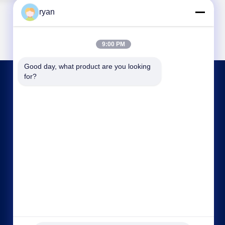
ryan
9:00 PM
Good day, what product are you looking 
for?
हमसे संपर्क करें
ryan@an-fu.net
86-138-25752088
10 #, जोन 1, फ़ुमीन औद्योगिक पार्क, दलांग शहर, डोंगगुआन
शहर, गुआंग्डोंग प्रांत, चीन