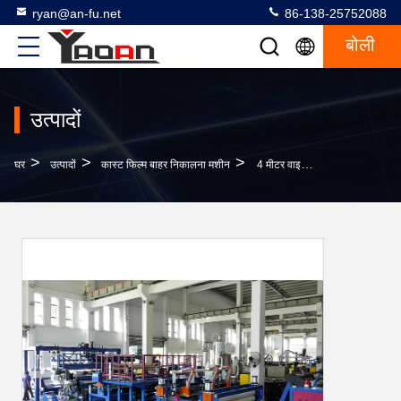
ryan@an-fu.net
86-138-25752088
बोली
उत्पादों
>
>
>
घर
उत्पादों
कास्ट फिल्म बाहर निकालना मशीन
4 मीटर वाइड पीपी / टीपीयू / पीवीसी शीट Laminating और कोटिंग प्रोड्यूशन लाइन 100-400 किलो / घंटा क्षमता